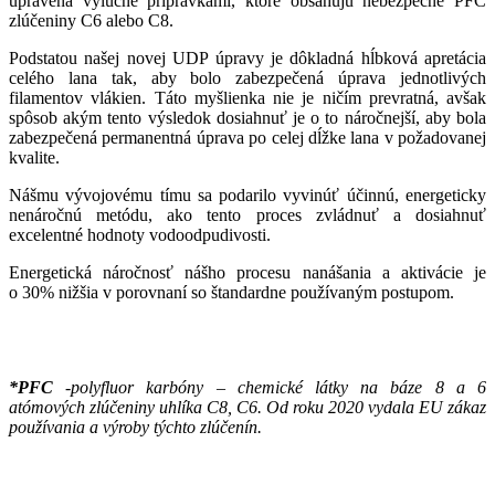
upravená výlučne prípravkami, ktoré obsahujú nebezpečné PFC
zlúčeniny C6 alebo C8.
Podstatou našej novej UDP úpravy je dôkladná hĺbková apretácia
celého lana tak, aby bolo zabezpečená úprava jednotlivých
filamentov vlákien. Táto myšlienka nie je ničím prevratná, avšak
spôsob akým tento výsledok dosiahnuť je o to náročnejší, aby bola
zabezpečená permanentná úprava po celej dĺžke lana v požadovanej
kvalite.
Nášmu vývojovému tímu sa podarilo vyvinúť účinnú, energeticky
nenáročnú metódu, ako tento proces zvládnuť a dosiahnuť
excelentné hodnoty vodoodpudivosti.
Energetická náročnosť nášho procesu nanášania a aktivácie je
o 30% nižšia v porovnaní so štandardne používaným postupom.
*PFC
-polyfluor karbóny – chemické látky na báze 8 a 6
atómových zlúčeniny uhlíka C8, C6. Od roku 2020 vydala EU zákaz
používania a výroby týchto zlúčenín.