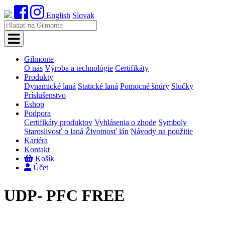
English
Slovak
Gilmonte
O nás
Výroba a technológie
Certifikáty
Produkty
Dynamické laná
Statické laná
Pomocné šnúry
Slučky
Príslušenstvo
Eshop
Podpora
Certifikáty produktov
Vyhlásenia o zhode
Symboly
Staroslivosť o laná
Životnosť lán
Návody na použitie
Kariéra
Kontakt
Košík
Účet
UDP-
PFC FREE