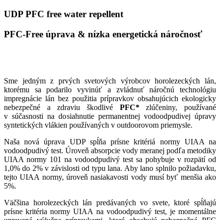
UDP PFC free water repellent
PFC-Free úprava & nízka energetická náročnosť
Sme jedným z prvých svetových výrobcov horolezeckých lán,
ktorému sa podarilo vyvinúť a zvládnuť náročnú technológiu
impregnácie lán bez použitia prípravkov obsahujúcich ekologicky
nebezpečné a zdraviu škodlivé
PFC*
zlúčeniny, používané
v súčasnosti na dosiahnutie permanentnej vodoodpudivej úpravy
syntetických vlákien používaných v outdoorovom priemysle.
Naša nová úprava UDP spĺňa prísne kritériá normy UIAA na
vodoodpudivý test. Úroveň absorpcie vody meranej podľa metodiky
UIAA normy 101 na vodoodpudivý test sa pohybuje v rozpätí od
1,0% do 2% v závislosti od typu lana. Aby lano splnilo požiadavku,
tejto UIAA normy, úroveň nasiakavosti vody musí byť menšia ako
5%.
Väčšina horolezeckých lán predávaných vo svete, ktoré spĺňajú
prísne kritéria normy UIAA na vodoodpudivý test, je momentálne