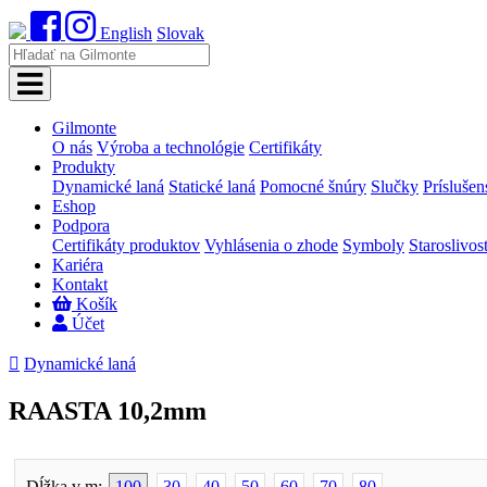
English
Slovak
Gilmonte
O nás
Výroba a technológie
Certifikáty
Produkty
Dynamické laná
Statické laná
Pomocné šnúry
Slučky
Príslušen
Eshop
Podpora
Certifikáty produktov
Vyhlásenia o zhode
Symboly
Staroslivos
Kariéra
Kontakt
Košík
Účet

Dynamické laná
RAASTA 10,2mm
Dĺžka v m:
100
30
40
50
60
70
80