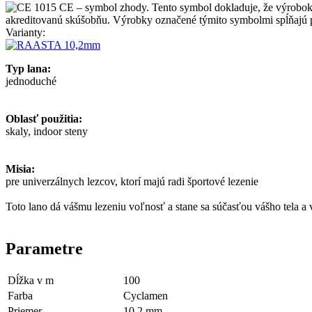
Varianty:
Typ lana:
jednoduché
Oblasť použitia:
skaly, indoor steny
Misia:
pre univerzálnych lezcov, ktorí majú radi športové lezenie
Toto lano dá vášmu lezeniu voľnosť a stane sa súčasťou vášho tela a
Parametre
Dĺžka v m
100
Farba
Cyclamen
Priemer
10.2 mm