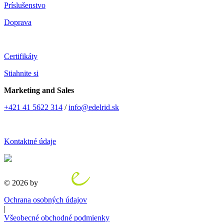
Príslušenstvo
Doprava
Certifikáty
Stiahnite si
Marketing and Sales
+421 41 5622 314
/
info@edelrid.sk
Kontaktné údaje
© 2026 by
Ochrana osobných údajov
|
Všeobecné obchodné podmienky