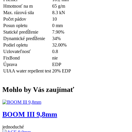
Hmotnosť na m
65 g/m
Max. rázová sila
8.3 kN
Počet pádov
10
Posun opletu
0 mm
Statické predĺženie
7.90%
Dynamické predĺženie
34%
Podiel opletu
32.00%
Uzlovateľnosť
0.8
FixBond
nie
Úprava
EDP
UIAA water repellent test
20% EDP
Mohlo by Vás zaujímať
BOOM III 9,8mm
jednoduché