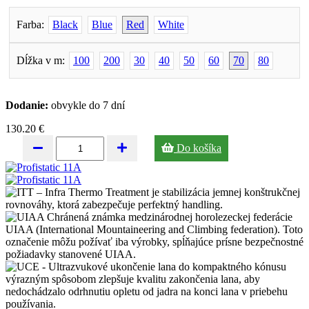
Farba:
Black
Blue
Red
White
Dĺžka v m:
100
200
30
40
50
60
70
80
Dodanie:
obvykle do 7 dní
130.20 €
Do košíka