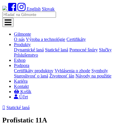
English
Slovak
Gilmonte
O nás
Výroba a technológie
Certifikáty
Produkty
Dynamické laná
Statické laná
Pomocné šnúry
Slučky
Príslušenstvo
Eshop
Podpora
Certifikáty produktov
Vyhlásenia o zhode
Symboly
Staroslivosť o laná
Životnosť lán
Návody na použitie
Kariéra
Kontakt
Košík
Účet

Statické laná
Profistatic 11A