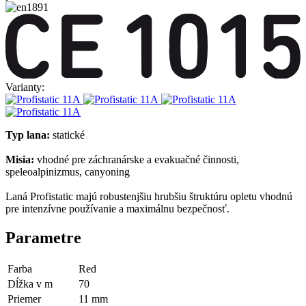
Varianty:
Typ lana:
statické
Misia:
vhodné pre záchranárske a evakuačné činnosti,
speleoalpinizmus, canyoning
Laná Profistatic majú robustenjšiu hrubšiu štruktúru opletu vhodnú
pre intenzívne používanie a maximálnu bezpečnosť.
Parametre
Farba
Red
Dĺžka v m
70
Priemer
11 mm