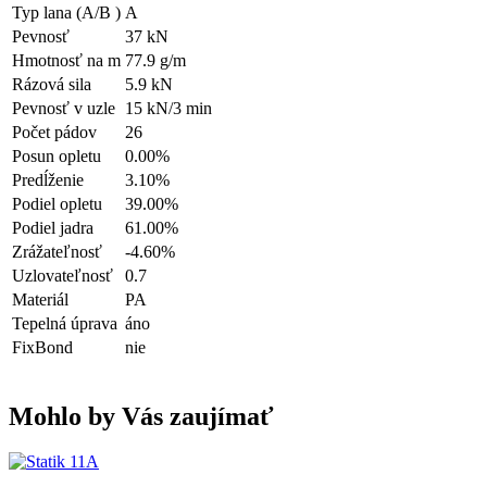
Typ lana (A/B )
A
Pevnosť
37 kN
Hmotnosť na m
77.9 g/m
Rázová sila
5.9 kN
Pevnosť v uzle
15 kN/3 min
Počet pádov
26
Posun opletu
0.00%
Predĺženie
3.10%
Podiel opletu
39.00%
Podiel jadra
61.00%
Zrážateľnosť
-4.60%
Uzlovateľnosť
0.7
Materiál
PA
Tepelná úprava
áno
FixBond
nie
Mohlo by Vás zaujímať